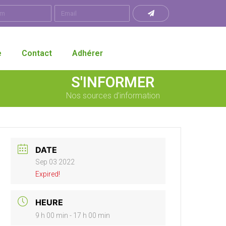
e
Contact
Adhérer
S'INFORMER
Nos sources d’information
DATE
Sep 03 2022
Expired!
HEURE
9 h 00 min - 17 h 00 min