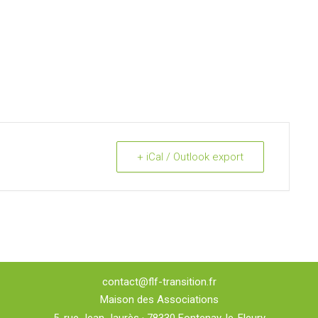
+ iCal / Outlook export
contact@flf-transition.fr
Maison des Associations
5, rue Jean Jaurès · 78330 Fontenay-le-Fleury