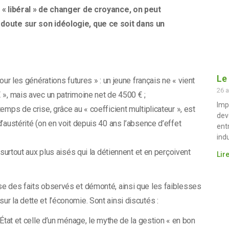
n « libéral » de changer de croyance, on peut
doute sur son idéologie, que ce soit dans un
Le
ur les générations futures » : un jeune français ne « vient
26 a
», mais avec un patrimoine net de 4500 € ;
Imp
mps de crise, grâce au « coefficient multiplicateur », est
dev
’austérité (on en voit depuis 40 ans l’absence d’effet
ent
ind
 surtout aux plus aisés qui la détiennent et en perçoivent
Lire
lyse des faits observés et démonté, ainsi que les faiblesses
ur la dette et l’économie. Sont ainsi discutés :
État et celle d’un ménage, le mythe de la gestion « en bon