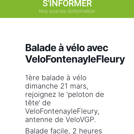
S'INFORMER
Nos sources d’information
Balade à vélo avec
VeloFontenayleFleury
1ère balade à vélo
dimanche 21 mars,
rejoignez le ‘peloton de
tête’ de
VeloFontenayleFleury,
antenne de VeloVGP.
Balade facile, 2 heures