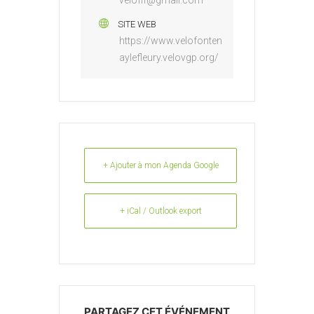
veloflf@gmail.com
SITE WEB
https://www.velofonten
aylefleury.velovgp.org/
+ Ajouter à mon Agenda Google
+ iCal / Outlook export
PARTAGEZ CET ÉVÉNEMENT