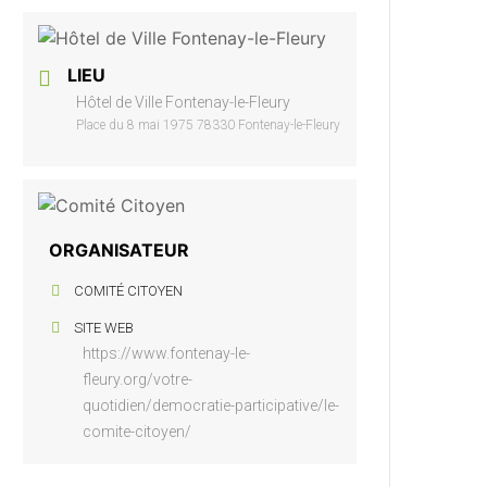
LIEU
Hôtel de Ville Fontenay-le-Fleury
Place du 8 mai 1975 78330 Fontenay-le-Fleury
ORGANISATEUR
COMITÉ CITOYEN
SITE WEB
https://www.fontenay-le-
fleury.org/votre-
quotidien/democratie-participative/le-
comite-citoyen/