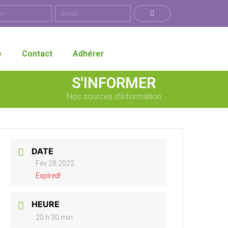
e
Contact
Adhérer
S'INFORMER
Nos sources d’information
DATE
Fév 28 2022
Expired!
HEURE
20 h 30 min