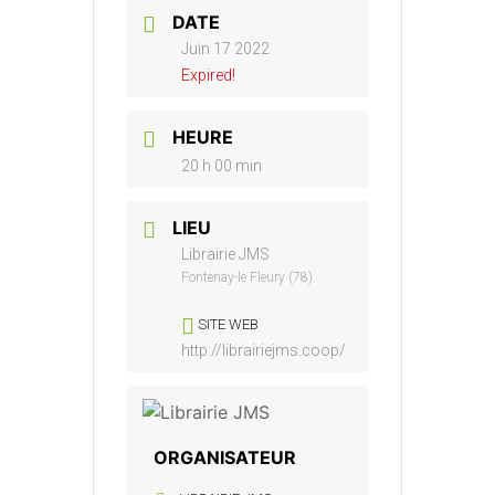
DATE
Juin 17 2022
Expired!
HEURE
20 h 00 min
LIEU
Librairie JMS
Fontenay-le Fleury (78)
SITE WEB
http://librairiejms.coop/
ORGANISATEUR