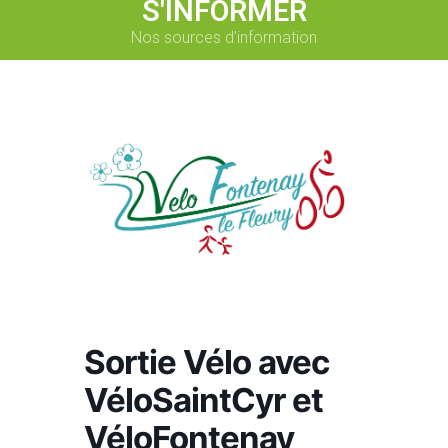
S'INFORMER
Nos sources d’information
Sortie Vélo avec
VéloSaintCyr et
VéloFontenay