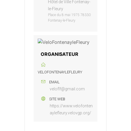
Hôtel de Ville Fontenay-
le-Fleury
Place du 8 mai 1975 78330
Fontenay-le-Fleury
ORGANISATEUR
VELOFONTENAYLEFLEURY
EMAIL
veloflf@gmail.com
SITE WEB
https://www.velofonten
aylefleury.velovgp.org/