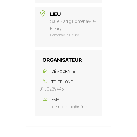
LIEU
Salle Zadig Fontenay-le-
Fleury
Fontenay-le-Fleury
ORGANISATEUR
DÉMOCRATIE
TÉLÉPHONE
0130239445
EMAIL
democratie@sfr.fr