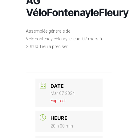
AG
VéloFontenayleFleury
Assemblée générale de
VéloFontenayleFleury le jeudi 07 mars à
20h00. Lieu à préciser.
DATE
Mar 07 2024
Expired!
HEURE
20 h 00 min