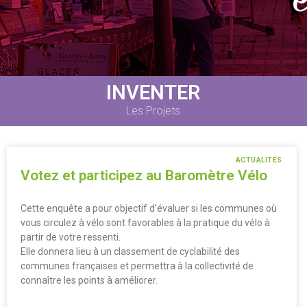
INVENTER
Les Projets
ACTUALITÉS
Votez et participez au Baromètre Vélo
Cette enquête a pour objectif d’évaluer si les communes où
vous circulez à vélo sont favorables à la pratique du vélo à
partir de votre ressenti.
Elle donnera lieu à un classement de cyclabilité des
communes françaises et permettra à la collectivité de
connaître les points à améliorer.